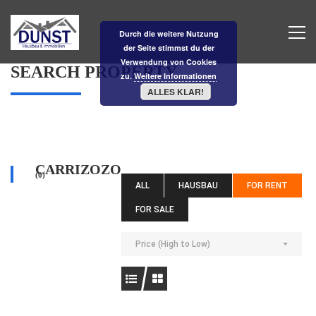
Durch die weitere Nutzung
der Seite stimmst du der
Verwendung von Cookies
SEARCH PROPERTY
zu.
Weitere Informationen
ALLES KLAR!
CARRIZOZO
(0)
ALL
HAUSBAU
FOR RENT
FOR SALE
Price (High to Low)