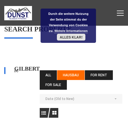
Durch die weitere Nutzung
der Seite stimmst du der
Verwendung von Cookies
SEARCH PROPERTY
zu.
Weitere Informationen
ALLES KLAR!
GILBERT
(0)
ALL
HAUSBAU
FOR RENT
FOR SALE
Date (Old to New)