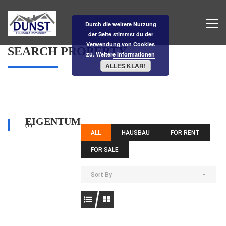
Durch die weitere Nutzung
der Seite stimmst du der
Verwendung von Cookies
SEARCH PROPERTY
zu.
Weitere Informationen
ALLES KLAR!
EIGENTUM
(1)
ALL
HAUSBAU
FOR RENT
FOR SALE
Sort By