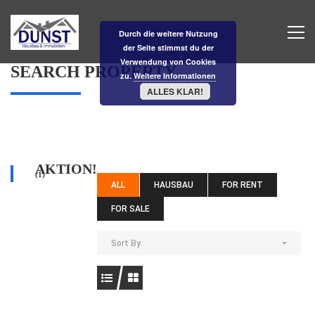
Durch die weitere Nutzung
der Seite stimmst du der
Verwendung von Cookies
SEARCH PROPERTY
zu.
Weitere Informationen
ALLES KLAR!
AKTION!
(1)
ALL
HAUSBAU
FOR RENT
FOR SALE
Sort By